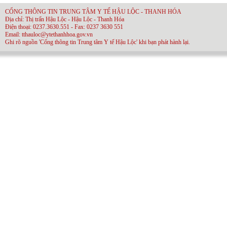
CỔNG THÔNG TIN TRUNG TÂM Y TẾ HẬU LỘC - THANH HÓA
Địa chỉ: Thị trấn Hậu Lộc - Hậu Lộc - Thanh Hóa
Điện thoại: 0237.3630.551 - Fax: 0237 3630 551
Email: tthauloc@ytethanhhoa.gov.vn
Ghi rõ nguồn 'Cổng thông tin Trung tâm Y tế Hậu Lộc' khi bạn phát hành lại.