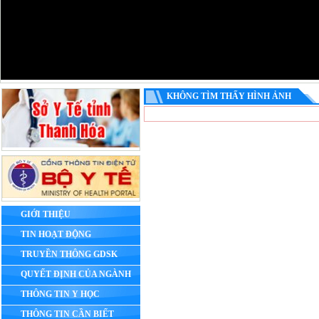
KHÔNG TÌM THẤY HÌNH ẢNH
GIỚI THIỆU
TIN HOẠT ĐỘNG
TRUYỀN THÔNG GDSK
QUYẾT ĐỊNH CỦA NGÀNH
THÔNG TIN Y HỌC
THÔNG TIN CẦN BIẾT