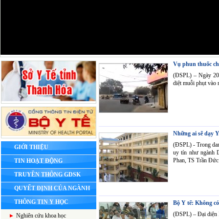
Vụ phun thuốc ch
(ĐSPL) – Ngày 20/1
diệt muỗi phụt vào
Những ai sẽ dạy 
(ĐSPL) - Trong danh
GIỚI THIỆU
uy tín như ngành
Phan, TS Trần Đứ
TIN HOẠT ĐỘNG
TRUYỀN THÔNG GDSK
QUYẾT ĐỊNH CỦA NGÀNH
THÔNG TIN Y HỌC
Bộ Y tế: Không có 
(ĐSPL) – Đại diện B
Nghiên cứu khoa học