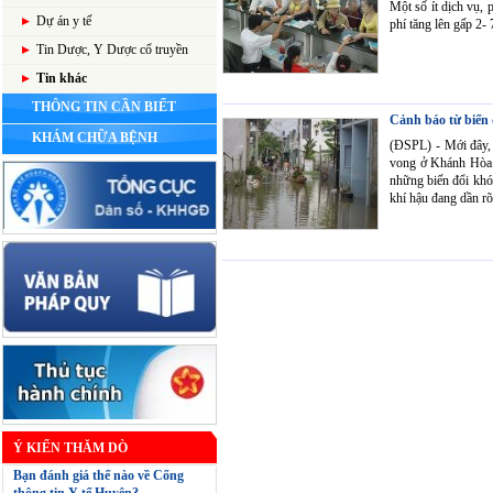
Một số ít dịch vụ, 
Dự án y tế
phí tăng lên gấp 2- 
Tin Dược, Y Dược cổ truyền
Tin khác
THÔNG TIN CẦN BIẾT
Cảnh báo từ biến 
KHÁM CHỮA BỆNH
(ĐSPL) - Mới đây, 
vong ở Khánh Hòa. M
những biến đổi khó 
khí hậu đang dần rõ
Ý KIẾN THĂM DÒ
Bạn đánh giá thể nào về Cổng