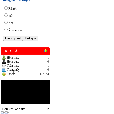
thông tin Y tế Huyên?
Rất tốt
Tốt
Khá
Ý kiến khác
TRUY CẬP
Hôm nay:
1
Hôm qua:
0
Tuần này:
1
Tháng này:
0
Tất cả:
175153