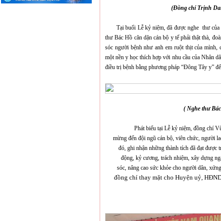
(Đồng chí Trịnh Dan
Tại buổi Lễ kỷ niệm, đã được nghe thư của B
thư Bác Hồ căn dặn cán bộ y tế phải thật thà, đ
sóc người bệnh như anh em ruột thịt của mình,
một nền y học thích hợp với nhu cầu của Nhân dân
điều trị bệnh bằng phương pháp
“Đ
ông
Tây y” để
( Nghe thư Bác
Phát biểu tại Lễ kỷ niệm, đồng chí 
mừng
đến đội ngũ
cán bộ, viên chức, người 
đó, ghi nhận những thành tích đã đạt được
động, kỷ cương, trách nhiệm, xây dựng n
sóc,
nâng cao sức khỏe cho người dân, xứn
đồng chí thay mặt cho Huyện uỷ, HĐND