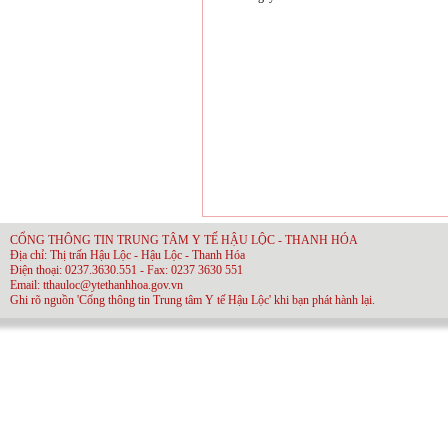
CỔNG THÔNG TIN TRUNG TÂM Y TẾ HẬU LỘC - THANH HÓA
Địa chỉ: Thị trấn Hậu Lộc - Hậu Lộc - Thanh Hóa
Điện thoại: 0237.3630.551 - Fax: 0237 3630 551
Email: tthauloc@ytethanhhoa.gov.vn
Ghi rõ nguồn 'Cổng thông tin Trung tâm Y tế Hậu Lộc' khi bạn phát hành lại.