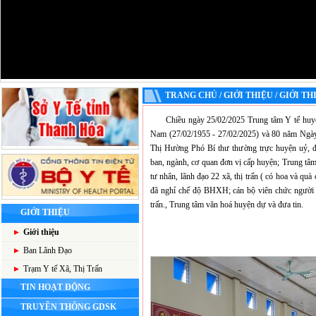
TRANG CHỦ / GIỚI THIỆU / GIỚI TH
Chiều ngày 25/02/2025 Trung tâm Y tế huy
Nam (27/02/1955 - 27/02/2025) và 80 năm Ngày
Thị Hường Phó Bí thư thường trực huyện uỷ,
ban, ngành, cơ quan đơn vị cấp huyện; Trung tâm 
tư nhân, lãnh đạo 22 xã, thị trấn ( có hoa và q
đã nghỉ chế độ BHXH; cán bộ viên chức người 
trấn., Trung tâm văn hoá huyện dự và đưa tin.
GIỚI THIỆU
Giới thiệu
Ban Lãnh Đạo
Trạm Y tế Xã, Thị Trấn
TIN HOẠT ĐỘNG
TRUYỀN THÔNG GDSK