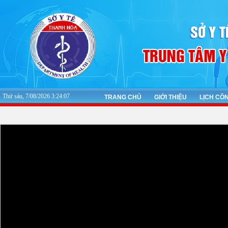
Thứ sáu, 7/08/2026 3:24:08
TRANG CHỦ
GIỚI THIỆU
LỊCH CÔ