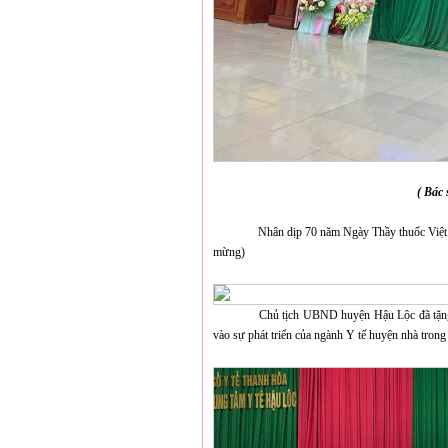
( Bác 
Nhân dịp 70 năm Ngày Thầy thuốc Việt Nam A
mừng)
Chủ tịch UBND huyện
Hậu Lộc
đã tặn
vào sự phát triển của ngành Y tế huyện nhà trong 