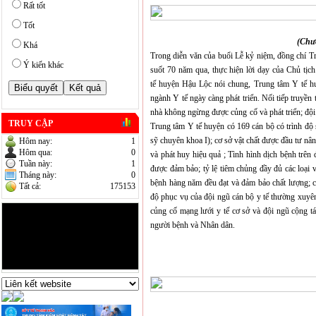
Rất tốt
Tốt
(Chươ
Khá
Trong diễn văn của buổi Lễ kỷ niệm, đồng chí
Ý kiến khác
suốt 70 năm qua,
thực hiện lời dạy của Chủ tị
tế
huyện Hậu Lộc nói chung, Trung tâm Y tế h
ngành Y tế ngày càng phát triển.
Nối tiếp truyền
nhà không ngừng được củng cố và phát triển; đội
TRUY CẬP
Trung tâm Y tế huyện có 169 cán bộ có trình độ s
sỹ chuyên khoa I); cơ sở vật chất được đầu tư nân
Hôm nay:
1
Hôm qua:
0
và phát huy hiệu quả ; Tình hình dịch bệnh trên
Tuần này:
1
được đảm bảo
; tỷ lệ tiêm chủng đầy đủ các loạ
Tháng này:
0
bệnh hàng năm đều đạt và đảm bảo chất lượng; cá
Tất cả:
175153
độ phục vụ của đội ngũ cán bộ y tế thường xuyên
củng cố mạng lưới y tế cơ sở và đội ngũ cộng t
người bệnh và Nhân dân.