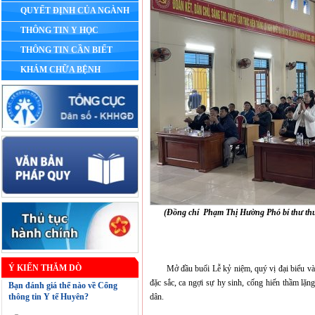
QUYẾT ĐỊNH CỦA NGÀNH
THÔNG TIN Y HỌC
THÔNG TIN CẦN BIẾT
KHÁM CHỮA BỆNH
(Đồng chí Phạm Thị Hường Phó bí thư thư
Ý KIẾN THĂM DÒ
Mở đầu buổi Lễ kỷ niệm, quý vị đại biểu và cán
đặc sắc, ca ngợi sự hy sinh, cống hiến thầm lặn
Bạn đánh giá thể nào về Cổng
thông tin Y tế Huyên?
dân.